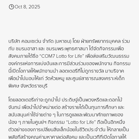
Oct 8, 2025
บริษัท คอมเซเว่น จำกัด (มหาชน) โดย ฝ่ายทรัพยากรบุคคล ร่วม
กับ ชมรมอาสา และ ชมรมพระพุทธศาสนา ได้จัดกิจกรรมเพื่อ
สังคมภายใต้ชื่อ “COM7 Lotto for Life” เพื่อส่งเสริมวัฒนธรรม
องค์กรแห่งการแบ่งปันและการมีส่วนร่วมของพนักงาน กิจกรรม
นี้เปิดโอกาสให้พนักงานนำ ลอตเตอรี่ที่ไม่ถูกรางวัล มาบริจาค
เพื่อนำไปมอบให้แก่ วัดห้วยหมู และศูนย์สาธารณสงเคราะห์เด็ก
พิเศษ จังหวัดราชบุรี
โดยลอตเตอรี่เก่าจะถูกนำไป ประดิษฐ์เป็นพวงหรีดและดอกไม้
จันทน์ เพื่อนำไปจำหน่ายต่อ สร้างรายได้เป็นทุนการศึกษา และ
สนับสนุนค่าใช้จ่ายต่าง ๆ ในการดูแลและพัฒนาศักยภาพของ
น้อง ๆ ภายในศูนย์ฯ กิจกรรม “Lotto for Life” ถือเป็นอีกหนึ่ง
ตัวอย่างของการเปลี่ยนสิ่งเล็กน้อยในชีวิตประจำวัน ให้กลายเป็น
พลังที่สร้างคุณค่ามหาศาลต่อสังคม และเป็นเวทีที่เปิดโอกาสให้