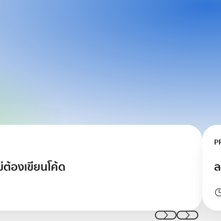
เรียนร
P
่ต้องเขียนโค้ด
ล