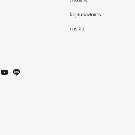
ฮาร์ดแวร์
โซลูชันซอฟต์แวร์
การเงิน