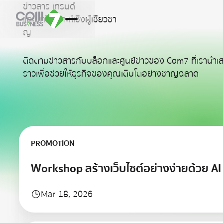
ข
า
ว
ส
า
ร
เ
ท
ร
น
ด
แ
ล
ะ
บ
ท
ว
เ
ค
ร
า
ะ
ห
เ
ช
ง
ผ
เ
ช
ย
ว
ช
า
ญ
ติดตามข่าวสารกับบล็อกและศูนย์ข่าวของ Com7 ที่เรานำเส
ราวเพื่อช่วยให้ธุรกิจของคุณเติบโตอย่างชาญฉลาด
เรียนรู้เพิ่มเติม
PROMOTION
Workshop สร้างเว็บไซต์อย่างง่ายด้วย AI K
Mar 18, 2026