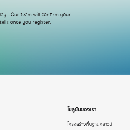
day. Our team will confirm your
ails once you register.
โซลูชันของเรา
โครงสร้างพื้นฐานคลาวน์