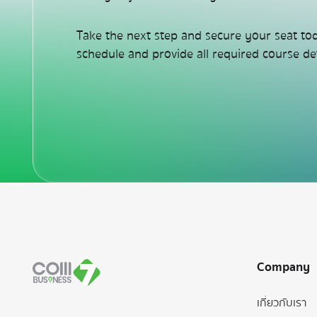
Take the next step and secure your seat to
schedule and provide all required course det
Footer
Company
เกี่ยวกับเรา